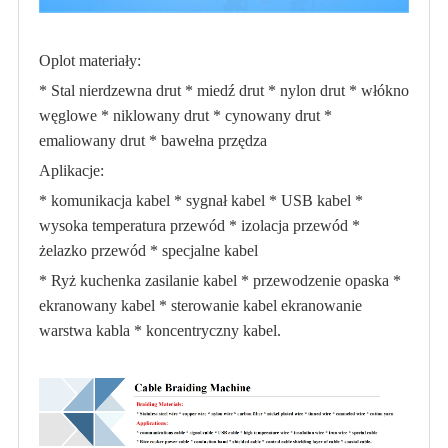
Oplot materiały:
* Stal nierdzewna drut * miedź drut * nylon drut * włókno
węglowe * niklowany drut * cynowany drut *
emaliowany drut * bawełna przędza
Aplikacje:
* komunikacja kabel * sygnał kabel * USB kabel *
wysoka temperatura przewód * izolacja przewód *
żelazko przewód * specjalne kabel
* Ryż kuchenka zasilanie kabel * przewodzenie opaska *
ekranowany kabel * sterowanie kabel ekranowanie
warstwa kabla * koncentryczny kabel.