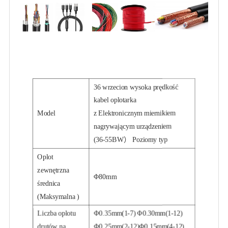
36 wrzecion wysoka prędkość
kabel oplotarka
Model
z Elektronicznym miernikiem
nagrywającym urządzeniem
(36-55BW） Poziomy typ
Oplot
zewnętrzna
Φ80mm
średnica
(Maksymalna )
Liczba oplotu
Φ0.35mm(1-7) Φ0.30mm(1-12)
drutów na
Φ0.25mm(2-12)Φ0.15mm(4-12)