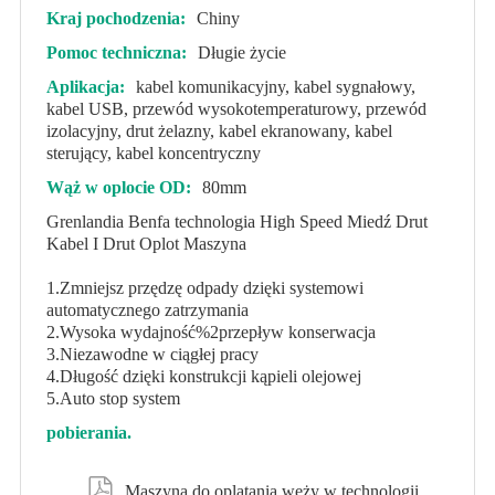
Kraj pochodzenia:
Chiny
Pomoc techniczna:
Długie życie
Aplikacja:
kabel komunikacyjny, kabel sygnałowy,
kabel USB, przewód wysokotemperaturowy, przewód
izolacyjny, drut żelazny, kabel ekranowany, kabel
sterujący, kabel koncentryczny
Wąż w oplocie OD:
80mm
Grenlandia Benfa technologia High Speed Miedź Drut
Kabel I Drut Oplot Maszyna
1.Zmniejsz przędzę odpady dzięki systemowi
automatycznego zatrzymania
2.Wysoka wydajność%2przepływ konserwacja
3.Niezawodne w ciągłej pracy
4.Długość dzięki konstrukcji kąpieli olejowej
5.Auto stop system
pobierania.

Maszyna do oplatania węży w technologii