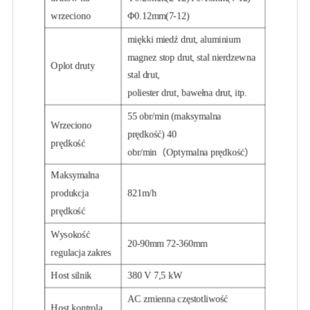
wrzeciono
Φ0.12mm(7-12)
miękki miedź drut, aluminium
magnez stop drut, stal nierdzewna
Oplot druty
stal drut,
poliester drut, bawełna drut, itp.
55 obr/min (maksymalna
Wrzeciono
prędkość) 40
prędkość
obr/min（Optymalna prędkość）
Maksymalna
produkcja
821m/h
prędkość
Wysokość
20-90mm 72-360mm
regulacja zakres
Host silnik
380 V 7,5 kW
AC zmienna częstotliwość
Host kontrola