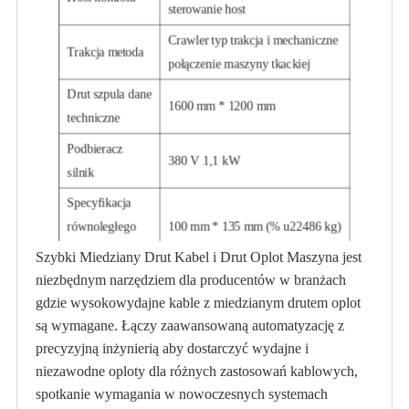
sterowanie host
Crawler typ trakcja i mechaniczne
Trakcja metoda
połączenie maszyny tkackiej
Drut szpula dane
1600 mm * 1200 mm
techniczne
Podbieracz
380 V 1,1 kW
silnik
Specyfikacja
równoległego
100 mm * 135 mm (% u22486 kg)
gwintu rolki
Szybki Miedziany Drut Kabel i Drut Oplot Maszyna jest
niezbędnym narzędziem dla producentów w branżach
Podbieracz
380 V 1,1 kW
gdzie wysokowydajne kable z miedzianym drutem oplot
silnik
są wymagane. Łączy zaawansowaną automatyzację z
precyzyjną inżynierią aby dostarczyć wydajne i
niezawodne oploty dla różnych zastosowań kablowych,
spotkanie wymagania w nowoczesnych systemach