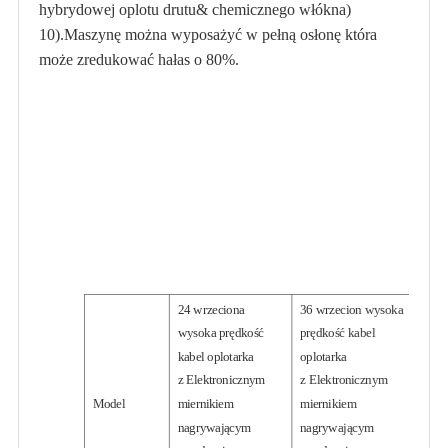
hybrydowej oplotu drutu& chemicznego włókna)
10).Maszynę można wyposażyć w pełną osłonę która
może zredukować hałas o 80%.
24 wrzeciona
36 wrzecion wysoka
wysoka prędkość
prędkość kabel
kabel oplotarka
oplotarka
z Elektronicznym
z Elektronicznym
Model
miernikiem
miernikiem
nagrywającym
nagrywającym