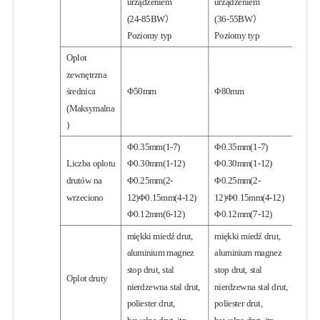
urządzeniem
urządzeniem
(24-85BW）
(36-55BW）
Poziomy typ
Poziomy typ
Oplot
zewnętrzna
średnica
Φ50mm
Φ80mm
(Maksymalna
)
Φ0.35mm(1-7)
Φ0.35mm(1-7)
Liczba oplotu
Φ0.30mm(1-12)
Φ0.30mm(1-12)
drutów na
Φ0.25mm(2-
Φ0.25mm(2-
wrzeciono
12)Φ0.15mm(4-12)
12)Φ0.15mm(4-12)
Φ0.12mm(6-12)
Φ0.12mm(7-12)
miękki miedź drut,
miękki miedź drut,
aluminium magnez
aluminium magnez
stop drut, stal
stop drut, stal
Oplot druty
nierdzewna stal drut,
nierdzewna stal drut,
poliester drut,
poliester drut,