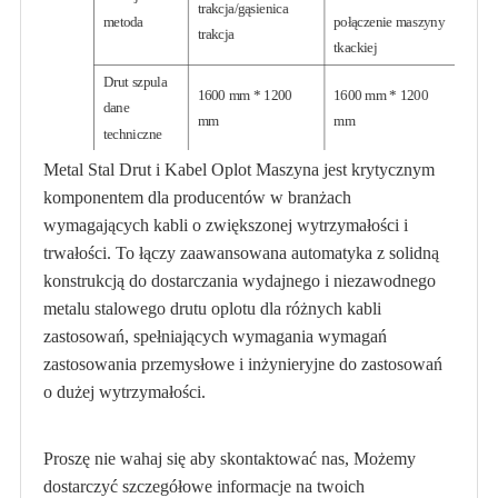
trakcja/gąsienica
metoda
połączenie maszyny
trakcja
tkackiej
Drut szpula
1600 mm * 1200
1600 mm * 1200
dane
mm
mm
techniczne
Metal Stal Drut i Kabel Oplot Maszyna jest krytycznym
Podbieracz
380 V 5,5 kW
380 V 1,1 kW
silnik
komponentem dla producentów w branżach
wymagających kabli o zwiększonej wytrzymałości i
Specyfikacja
100 mm * 135 mm
100 mm * 135 mm
trwałości. To łączy zaawansowana automatyka z solidną
równoległego
(% u22486 kg)
(% u22486 kg)
konstrukcją do dostarczania wydajnego i niezawodnego
gwintu rolki
metalu stalowego drutu oplotu dla różnych kabli
Podbieracz
380 V 5,5 kW
380 V 1,1 kW
zastosowań, spełniających wymagania wymagań
silnik
zastosowania przemysłowe i inżynieryjne do zastosowań
o dużej wytrzymałości.
Proszę nie wahaj się aby skontaktować nas, Możemy
dostarczyć szczegółowe informacje na twoich