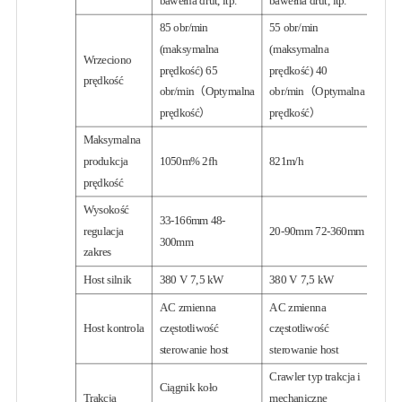
bawełna drut, itp.
bawełna drut, itp.
85 obr/min
55 obr/min
(maksymalna
(maksymalna
Wrzeciono
prędkość) 65
prędkość) 40
prędkość
obr/min（Optymalna
obr/min（Optymalna
prędkość）
prędkość）
Maksymalna
produkcja
1050m% 2fh
821m/h
prędkość
Wysokość
33-166mm 48-
regulacja
20-90mm 72-360mm
300mm
zakres
Host silnik
380 V 7,5 kW
380 V 7,5 kW
AC zmienna
AC zmienna
Host kontrola
częstotliwość
częstotliwość
sterowanie host
sterowanie host
Crawler typ trakcja i
Ciągnik koło
Trakcja
mechaniczne